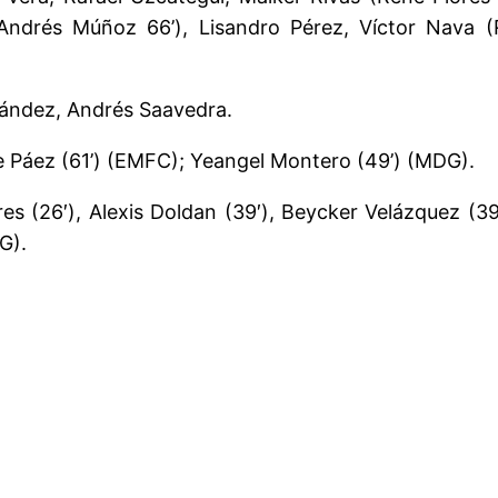
ndrés Múñoz 66’), Lisandro Pérez, Víctor Nava (R
ández, Andrés Saavedra.
orge Páez (61’) (EMFC); Yeangel Montero (49’) (MDG).
Flores (26′), Alexis Doldan (39′), Beycker Velázquez
G).