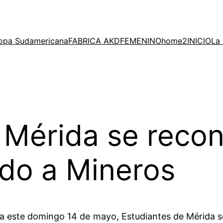
opa Sudamericana
FABRICA AKD
FEMENINO
home2
INICIO
La 
 Mérida se recon
ndo a Mineros
a este domingo 14 de mayo, Estudiantes de Mérida se