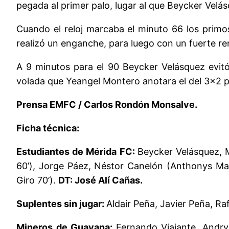
pegada al primer palo, lugar al que Beycker Velás
Cuando el reloj marcaba el minuto 66 los primos
realizó un enganche, para luego con un fuerte re
A 9 minutos para el 90 Beycker Velásquez evitó 
volada que Yeangel Montero anotara el del 3×2 p
Prensa EMFC / Carlos Rondón Monsalve.
Ficha técnica:
Estudiantes de Mérida FC:
Beycker Velásquez, M
60’), Jorge Páez, Néstor Canelón (Anthonys Mato
Giro 70’).
DT: José Alí Cañas.
Suplentes sin jugar:
Aldair Peña, Javier Peña, Ra
Mineros de Guayana:
Fernando Viajante, Andry