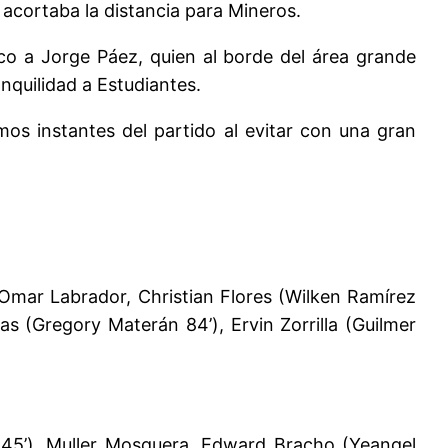
e acortaba la distancia para Mineros.
ico a Jorge Páez, quien al borde del área grande
nquilidad a Estudiantes.
mos instantes del partido al evitar con una gran
 Omar Labrador, Christian Flores (Wilken Ramírez
s (Gregory Materán 84’), Ervin Zorrilla (Guilmer
 45’), Muller Mosquera, Edward Bracho (Yeangel