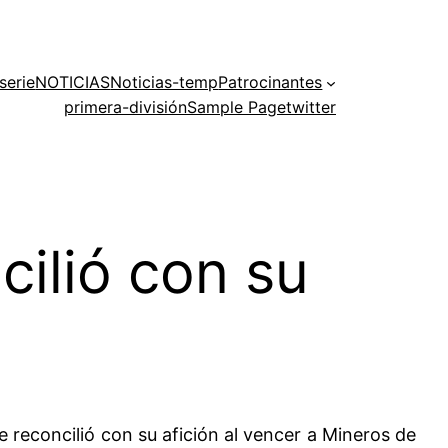
serie
NOTICIAS
Noticias-temp
Patrocinantes
primera-división
Sample Page
twitter
cilió con su
 reconcilió con su afición al vencer a Mineros de