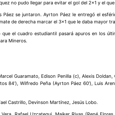
quez no pudo llegar para evitar el gol del 2×1 y el qu
 Páez se juntaron. Ayrton Páez le entregó el esfér
mate de derecha marcar el 3×1 que le daba mayor tra
que el cuadro estudiantil pasará apuros en los últi
ara Mineros.
arcel Guaramato, Edison Penilla (c), Alexis Doldan,
s 84’), Wilfredo Peña (Ayrton Páez 60’), Luis Arena
fael Castrillo, Devinson Martínez, Jesús Lobo.
 Vera, Rafael Uzcategui, Maiker Rivas (René Flores