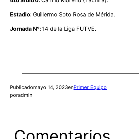
4to árbitro:
Camilo Moreno (Táchira).
Estadio:
Guillermo Soto Rosa de Mérida.
Jornada N°:
14 de la Liga FUTVE
.
Publicado
mayo 14, 2023
en
Primer Equipo
por
admin
Comentarios