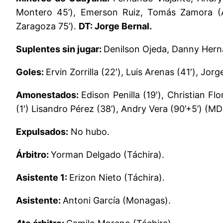
Montero 45’), Emerson Ruiz, Tomás Zamora (A
Zaragoza 75’).
DT: Jorge Bernal.
Suplentes sin jugar:
Denilson Ojeda, Danny Hern
Goles:
Ervin Zorrilla (22′), Luis Arenas (41′), J
Amonestados:
Edison Penilla (19′), Christian 
(1′) Lisandro Pérez (38’), Andry Vera (90’+5’) (MD
Expulsados:
No hubo.
Árbitro:
Yorman Delgado (Táchira).
Asistente 1:
Erizon Nieto (Táchira).
Asistente:
Antoni García (Monagas).