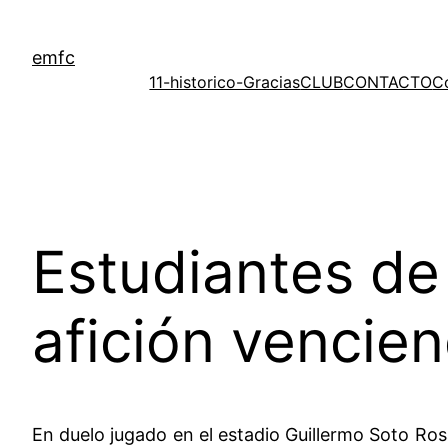
Saltar
al
emfc
contenido
11-historico-Gracias
CLUB
CONTACTO
C
Estudiantes de
afición vencie
En duelo jugado en el estadio Guillermo Soto Ros