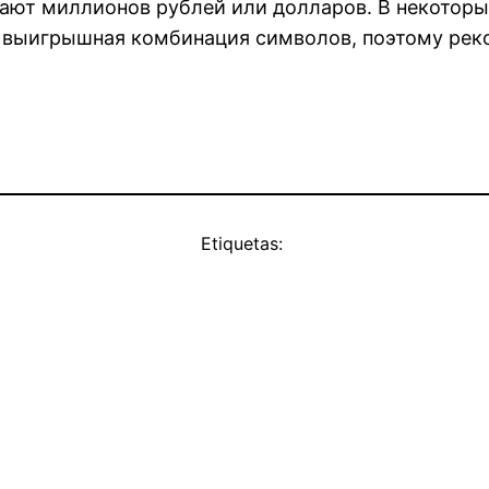
ают миллионов рублей или долларов. В некотор
 выигрышная комбинация символов, поэтому реко
Etiquetas: