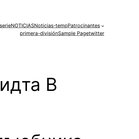
serie
NOTICIAS
Noticias-temp
Patrocinantes
primera-división
Sample Page
twitter
идта В