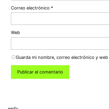
Correo electrónico
*
Web
Guarda mi nombre, correo electrónico y web
emfc