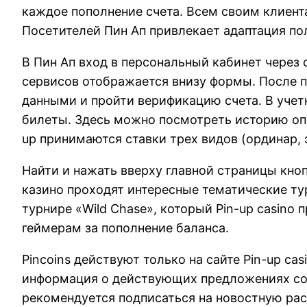
каждое пополнение счета. Всем своим клиент
Посетителей Пин Ап привлекает адаптация пол
В Пин Ап вход в персональный кабинет через
сервисов отображается внизу формы. После 
данными и пройти верификацию счета. В учет
билеты. Здесь можно посмотреть историю опе
up принимаются ставки трех видов (ординар, 
Найти и нажать вверху главной страницы кно
казино проходят интересные тематические ту
турнире «Wild Chase», который Pin-up casino
геймерам за пополнение баланса.
Pincoins действуют только на сайте Pin-up ca
информация о действующих предложениях сод
рекомендуется подписаться на новостную рас