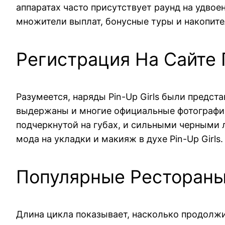
аппаратах часто присутствует раунд на удво
множители выплат, бонусные туры и накопит
Регистрация На Сайте 
Разумеется, наряды Pin-Up Girls были предс
выдержаны и многие официальные фотографи
подчеркнутой на губах, и сильными черными л
мода на укладки и макияж в духе Pin-Up Girls.
Популярные Ресторан
Длина цикла показывает, насколько продолж