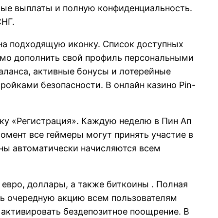
трые выплаты и полную конфиденциальность.
СНГ.
 на подходящую иконку. Список доступных
имо дополнить свой профиль персональными
аланса, активные бонусы и лотерейные
ойками безопасности. В онлайн казино Pin-
пку «Регистрация». Каждую неделю в Пин Ап
омент все геймеры могут принять участие в
оины автоматически начисляются всем
, евро, доллары, а также биткоины . Полная
ть очередную акцию всем пользователям
 активировать бездепозитное поощрение. В