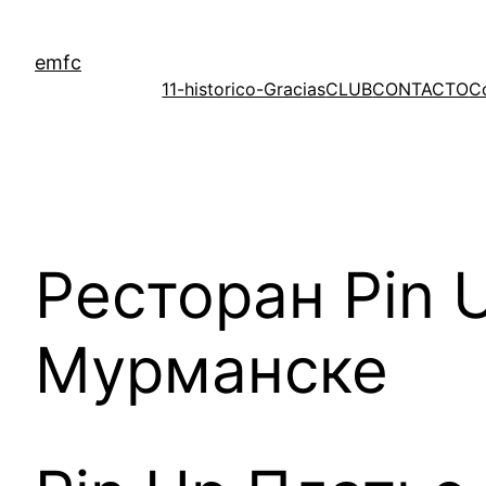
Saltar
al
emfc
contenido
11-historico-Gracias
CLUB
CONTACTO
C
Ресторан Pin 
Мурманске