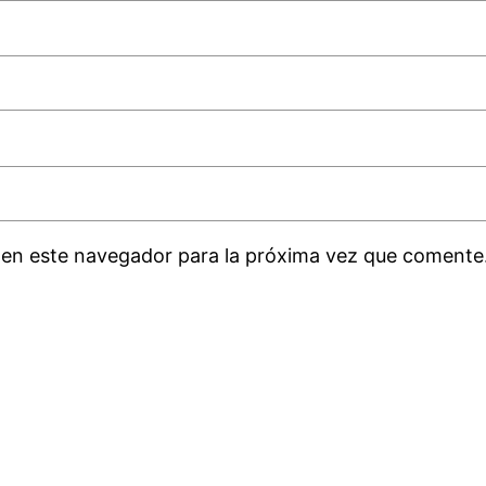
 en este navegador para la próxima vez que comente