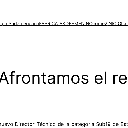
opa Sudamericana
FABRICA AKD
FEMENINO
home2
INICIO
La 
Afrontamos el re
evo Director Técnico de la categoría Sub19 de Estud