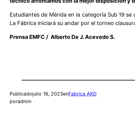
técnico afrontamos con la mejor disposición y d
Estudiantes de Mérida en la categoría Sub 19 se u
La Fábrica iniciará su andar por el torneo clausura
Prensa EMFC
/
Alberto De J. Acevedo S.
Publicado
julio 18, 2023
en
Fabrica AKD
por
admin