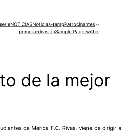
serie
NOTICIAS
Noticias-temp
Patrocinantes
primera-división
Sample Page
twitter
to de la mejor
iantes de Mérida F.C. Rivas, viene de dirigir al