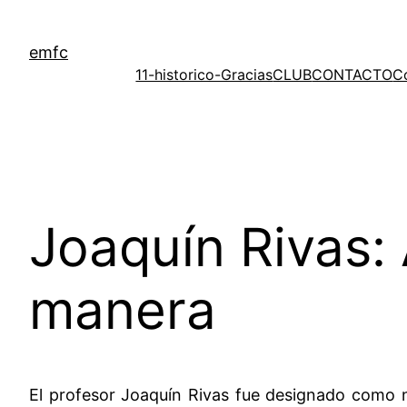
Saltar
al
emfc
contenido
11-historico-Gracias
CLUB
CONTACTO
C
Joaquín Rivas: 
manera
El profesor Joaquín Rivas fue designado como nu