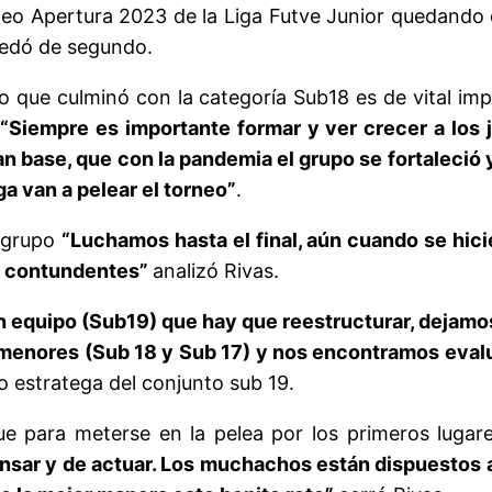
eo Apertura 2023 de la Liga Futve Junior quedando d
uedó de segundo.
o que culminó con la categoría Sub18 es de vital im
“Siempre es importante formar y ver crecer a los 
n base, que con la pandemia el grupo se fortaleció 
ga van a pelear el torneo”
.
e grupo
“Luchamos hasta el final, aún cuando se hici
ás contundentes”
analizó Rivas.
 un equipo (Sub19) que hay que reestructurar, deja
 menores (Sub 18 y Sub 17) y nos encontramos eval
o estratega del conjunto sub 19.
ue para meterse en la pelea por los primeros luga
 pensar y de actuar. Los muchachos están dispuestos 