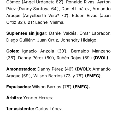
Gómez (Ángel Urdaneta 82’), Ronaldo Rivas, Ayrton
Páez (Danny Santoya 64’), Daniel Linárez, Armando
Araque (Anyelberth Vera* 70’), Edson Rivas (Juan
Ortiz 82’).
DT:
Leonel Vielma.
Suplentes sin jugar:
Daniel Valdés, Omar Labrador,
Diego Guillén*, Juan Ortiz, Johandry Hidalgo.
Goles:
Ignacio Anzola (30’), Bernaldo Manzano
(36’), Danny Pérez (60’), Rubén Rojas (69’)
(DVOL).
Amonestados:
Danny Pérez (46’)
(DVOL);
Armando
Araque (59’), Wilson Barrios (73’ y 78’)
(EMFC)
.
Expulsados:
Wilson Barrios (78’)
(EMFC).
Árbitro:
Yender Herrera.
1er asistente:
Carlos López.