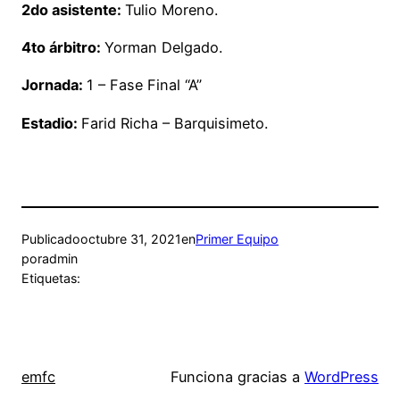
2do asistente:
Tulio Moreno.
4to árbitro:
Yorman Delgado.
Jornada:
1 – Fase Final “A”
Estadio:
Farid Richa – Barquisimeto.
Publicado
octubre 31, 2021
en
Primer Equipo
por
admin
Etiquetas:
emfc
Funciona gracias a
WordPress