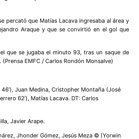
 se percató que Matías Lacava ingresaba al área y
lejandro Araque y que se convirtió en el gol que
el que se jugaba el minuto 93, tras un saque de
-2. (Prensa EMFC / Carlos Rondón Monsalve)
a 46’), Juan Medina, Cristopher Montaña (José
rrero 62’), Matías Lacava. DT: Carlos
lla, Javier Arape.
 Linárez, Jhonder Gómez, Jesús Meza © (Yorwin