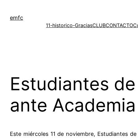
Saltar
al
emfc
contenido
11-historico-Gracias
CLUB
CONTACTO
C
Estudiantes de
ante Academia
Este miércoles 11 de noviembre, Estudiantes de 