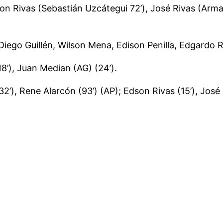
dson Rivas (Sebastián Uzcátegui 72’), José Rivas (Arm
 Diego Guillén, Wilson Mena, Edison Penilla, Edgardo 
18’), Juan Median (AG) (24’).
2’), Rene Alarcón (93’) (AP); Edson Rivas (15’), Jos