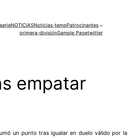
serie
NOTICIAS
Noticias-temp
Patrocinantes
primera-división
Sample Page
twitter
as empatar
umó un punto tras igualar en duelo válido por la