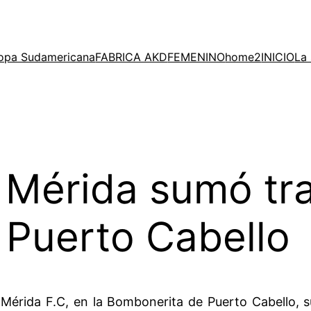
opa Sudamericana
FABRICA AKD
FEMENINO
home2
INICIO
La 
 Mérida sumó tr
 Puerto Cabello
Mérida F.C, en la Bombonerita de Puerto Cabello, s