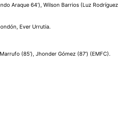
ando Araque 64’), Wilson Barrios (Luz Rodríguez
Rondón, Ever Urrutia.
é Marrufo (85’), Jhonder Gómez (87’) (EMFC).