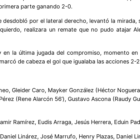
la primera parte ganando 2-0.
 desdobló por el lateral derecho, levantó la mirada,
zquierdo, realizara un remate que no pudo atajar A
e y en la última jugada del compromiso, momento en 
n marcó de cabeza el gol que igualaba las acciones 2
ineo, Gleider Caro, Mayker González (Héctor Noguer
 Pérez (Rene Alarcón 56’), Gustavo Ascona (Raudy Gue
Samir Ramírez, Eudis Arraga, Jesús Herrera, Eduin Padi
, Daniel Linárez, José Marrufo, Henry Plazas, Daniel