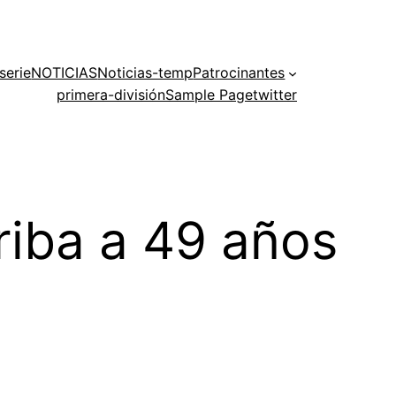
serie
NOTICIAS
Noticias-temp
Patrocinantes
primera-división
Sample Page
twitter
riba a 49 años