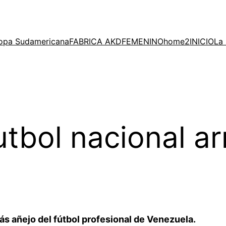
opa Sudamericana
FABRICA AKD
FEMENINO
home2
INICIO
La 
tbol nacional ar
s añejo del fútbol profesional de Venezuela.