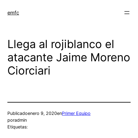
Saltar
al
emfc
contenido
Llega al rojiblanco el
atacante Jaime Moreno
Ciorciari
Publicado
enero 9, 2020
en
Primer Equipo
por
admin
Etiquetas: