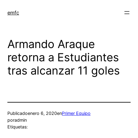
Saltar
al
emfc
contenido
Armando Araque
retorna a Estudiantes
tras alcanzar 11 goles
Publicado
enero 6, 2020
en
Primer Equipo
por
admin
Etiquetas: