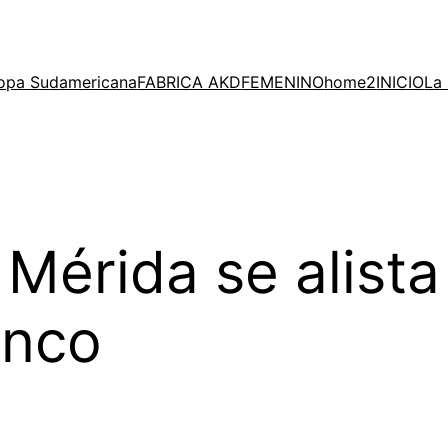
opa Sudamericana
FABRICA AKD
FEMENINO
home2
INICIO
La 
Mérida se alista
anco