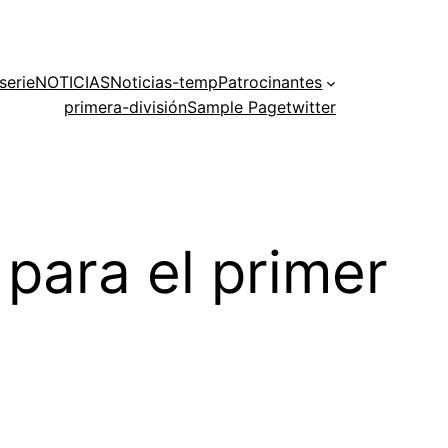
serie
NOTICIAS
Noticias-temp
Patrocinantes
primera-división
Sample Page
twitter
 para el primer