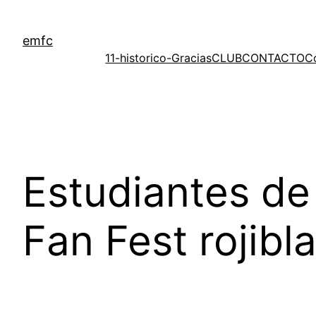
Saltar
al
emfc
contenido
11-historico-Gracias
CLUB
CONTACTO
C
Estudiantes de 
Fan Fest rojibl