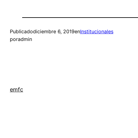
Publicado
diciembre 6, 2019
en
Institucionales
por
admin
emfc