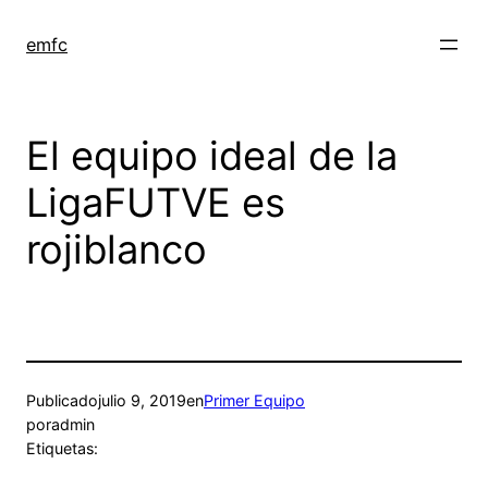
Saltar
al
emfc
contenido
El equipo ideal de la
LigaFUTVE es
rojiblanco
Publicado
julio 9, 2019
en
Primer Equipo
por
admin
Etiquetas: