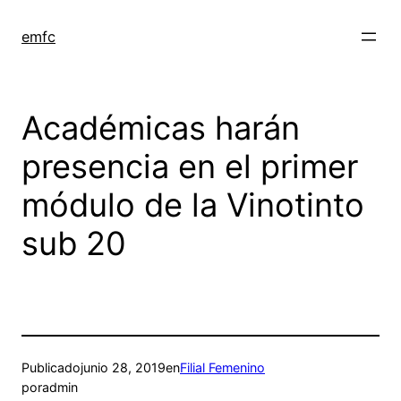
Saltar
al
emfc
contenido
Académicas harán
presencia en el primer
módulo de la Vinotinto
sub 20
Publicado
junio 28, 2019
en
Filial Femenino
por
admin