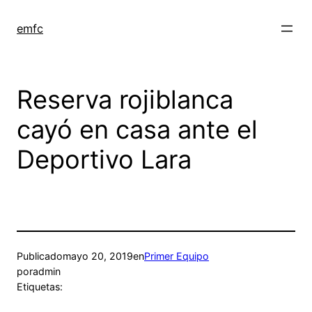
Saltar
al
emfc
contenido
Reserva rojiblanca
cayó en casa ante el
Deportivo Lara
Publicado
mayo 20, 2019
en
Primer Equipo
por
admin
Etiquetas: