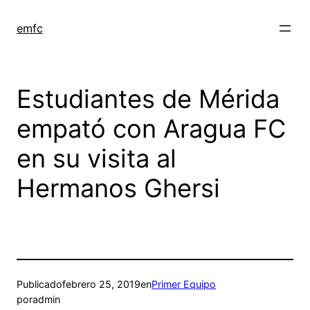
Saltar
al
emfc
contenido
Estudiantes de Mérida
empató con Aragua FC
en su visita al
Hermanos Ghersi
Publicado
febrero 25, 2019
en
Primer Equipo
por
admin