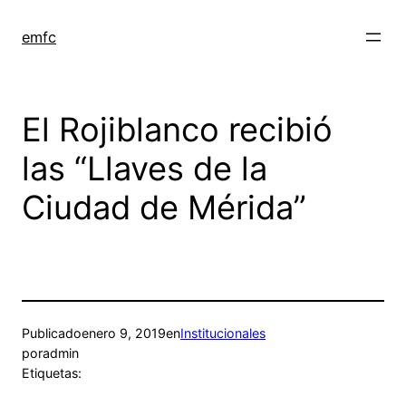
Saltar
al
emfc
contenido
El Rojiblanco recibió
las “Llaves de la
Ciudad de Mérida”
Publicado
enero 9, 2019
en
Institucionales
por
admin
Etiquetas: